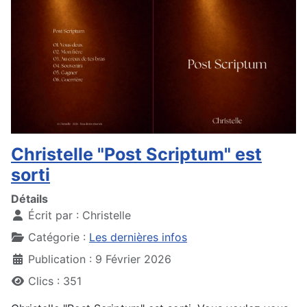
Christelle "Post Scriptum" est
sorti
Détails
Écrit par :
Christelle
Catégorie :
Les dernières infos
Publication : 9 Février 2026
Clics : 351